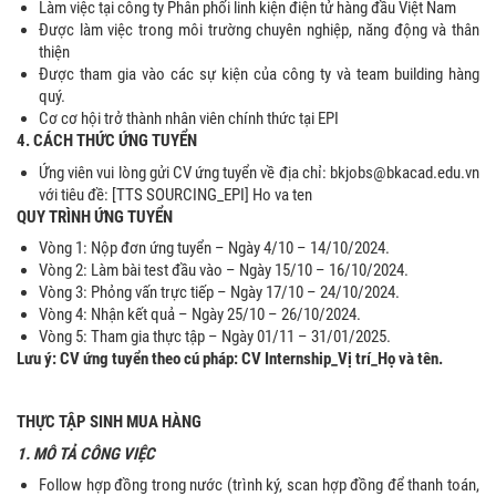
Làm việc tại công ty Phân phối linh kiện điện tử hàng đầu Việt Nam
Được làm việc trong môi trường chuyên nghiệp, năng động và thân
thiện
Được tham gia vào các sự kiện của công ty và team building hàng
quý.
Cơ cơ hội trở thành nhân viên chính thức tại EPI
4. CÁCH THỨC ỨNG TUYỂN
Ứng viên vui lòng gửi CV ứng tuyển về địa chỉ: bkjobs@bkacad.edu.vn
với tiêu đề: [TTS SOURCING_EPI] Ho va ten
QUY TRÌNH ỨNG TUYỂN
Vòng 1: Nộp đơn ứng tuyển – Ngày 4/10 – 14/10/2024.
Vòng 2: Làm bài test đầu vào – Ngày 15/10 – 16/10/2024.
Vòng 3: Phỏng vấn trực tiếp – Ngày 17/10 – 24/10/2024.
Vòng 4: Nhận kết quả – Ngày 25/10 – 26/10/2024.
Vòng 5: Tham gia thực tập – Ngày 01/11 – 31/01/2025.
Lưu ý: CV ứng tuyển theo cú pháp: CV Internship_Vị trí_Họ và tên.
THỰC TẬP SINH MUA HÀNG
1. MÔ TẢ CÔNG VIỆC
Follow hợp đồng trong nước (trình ký, scan hợp đồng để thanh toán,