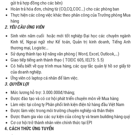
gửi trả hợp đồng cho các bên)
Hoàn trả hóa đơn, chứng từ (CO,CQ,COC…) cho các phòng ban
Thực hiện các công việc khác theo phân công của Trưởng phòng Mua
hàng
2. YÊU CẦU ỨNG VIÊN
Sinh viên năm cuối hoặc mới tốt nghiệp Đại học các chuyên ngành
Kinh tế, Ngoại ngữ như Kế toán, Quản trị kinh doanh, Tiếng Anh
thương mại, Logistic…
Sử dụng thành tạo kỹ năng văn phòng ( Word, Excel, Outlook,…)
Giao tiếp tiếng anh thành thạo ( TOEIC 605, IELTS: 5.5)
Có hiểu biết về quy trình mua hàng, các quy tắc quản lý hồ sơ giấy tờ
của doanh nghiệp.
Ứng viên có laptop cá nhân để làm việc.
3. QUYỀN LỢI
Mức lương hỗ trợ: 3.000.000đ/tháng;
Được đào tạo và có cơ hội phát triển chuyên môn về Mua hàng
Làm việc tại công ty Phân phối linh kiện điện tử hàng đầu Việt Nam
Được làm việc trong môi trường chuyên nghiệp và thân thiện
Được tham gia vào các sự kiện của công ty và team building hàng quý
Cơ cơ hội trở thành nhân viên chính thức tại EPI
4. CÁCH THỨC ỨNG TUYỂN