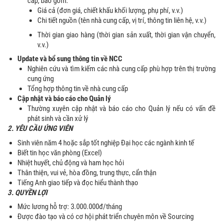
cấp, bao gồm:
Giá cả (đơn giá, chiết khấu khối lượng, phụ phí, v.v.)
Chi tiết nguồn (tên nhà cung cấp, vị trí, thông tin liên hệ, v.v.)
Thời gian giao hàng (thời gian sản xuất, thời gian vận chuyển,
v.v.)
Update và bổ sung thông tin về NCC
Nghiên cứu và tìm kiếm các nhà cung cấp phù hợp trên thị trường
cung ứng
Tổng hợp thông tin về nhà cung cấp
Cập nhật và báo cáo cho Quản lý
Thường xuyên cập nhật và báo cáo cho Quản lý nếu có vấn đề
phát sinh và cần xử lý
2. YÊU CẦU ỨNG VIÊN
Sinh viên năm 4 hoặc sắp tốt nghiệp Đại học các ngành kinh tế
Biết tin học văn phòng (Excel)
Nhiệt huyết, chủ động và ham học hỏi
Thân thiện, vui vẻ, hòa đồng, trung thực, cẩn thận
Tiếng Anh giao tiếp và đọc hiểu thành thạo
3. QUYỀN LỢI
Mức lương hỗ trợ: 3.000.000đ/tháng
Được đào tạo và có cơ hội phát triển chuyên môn về Sourcing