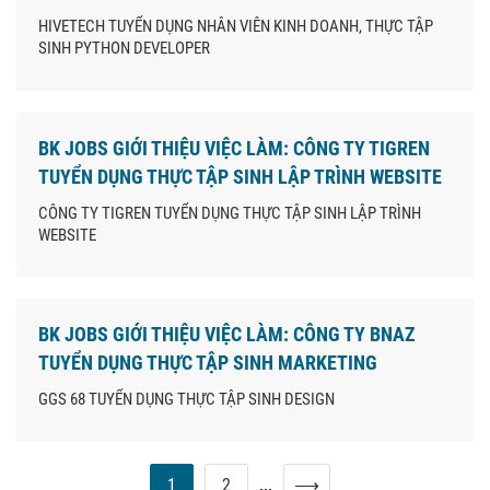
HIVETECH TUYỂN DỤNG NHÂN VIÊN KINH DOANH, THỰC TẬP
SINH PYTHON DEVELOPER
BK JOBS GIỚI THIỆU VIỆC LÀM: CÔNG TY TIGREN
TUYỂN DỤNG THỰC TẬP SINH LẬP TRÌNH WEBSITE
CÔNG TY TIGREN TUYỂN DỤNG THỰC TẬP SINH LẬP TRÌNH
WEBSITE
BK JOBS GIỚI THIỆU VIỆC LÀM: CÔNG TY BNAZ
TUYỂN DỤNG THỰC TẬP SINH MARKETING
GGS 68 TUYỂN DỤNG THỰC TẬP SINH DESIGN
1
2
⟶
...