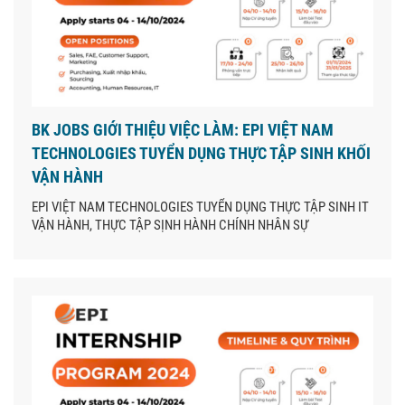
BK JOBS GIỚI THIỆU VIỆC LÀM: EPI VIỆT NAM
TECHNOLOGIES TUYỂN DỤNG THỰC TẬP SINH KHỐI
VẬN HÀNH
EPI VIỆT NAM TECHNOLOGIES TUYỂN DỤNG THỰC TẬP SINH IT
VẬN HÀNH, THỰC TẬP SỊNH HÀNH CHÍNH NHÂN SỰ