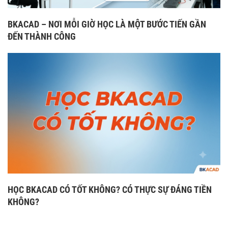
BKACAD – NƠI MỖI GIỜ HỌC LÀ MỘT BƯỚC TIẾN GẦN
ĐẾN THÀNH CÔNG
HỌC BKACAD CÓ TỐT KHÔNG? CÓ THỰC SỰ ĐÁNG TIỀN
KHÔNG?