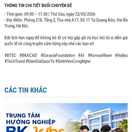
THÔNG TIN CHI TIẾT BUỔI CHUYÊN ĐỀ
- Thời gian: 09:00 – 11:30 | Thứ Sáu, ngày 22/05/2026
- Địa điểm: Phòng 218, Tầng 2, Tòa nhà A17, Số 17 Tạ Quang Bửu, Hai Bà
Trưng, Hà Nội.
Đặt lịch hẹn ngay để không bỏ lỡ cơ hội gặp gỡ và học hỏi từ vị diễn giả
quốc tế vô cùng truyền cảm hứng này nhé các bạn ơi!
#BTEC #BKACAD #EurasiaFoundation #AI #KoreanWave #Hallyu
#TechTrend #DienGiaQuocTe #SinhVienCongNghe
CÁC TIN KHÁC