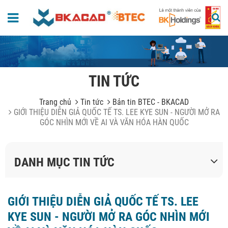
TIN TỨC
Trang chủ
Tin tức
Bản tin BTEC - BKACAD
GIỚI THIỆU DIỄN GIẢ QUỐC TẾ TS. LEE KYE SUN - NGƯỜI MỞ RA
GÓC NHÌN MỚI VỀ AI VÀ VĂN HÓA HÀN QUỐC
DANH MỤC TIN TỨC
GIỚI THIỆU DIỄN GIẢ QUỐC TẾ TS. LEE
KYE SUN - NGƯỜI MỞ RA GÓC NHÌN MỚI