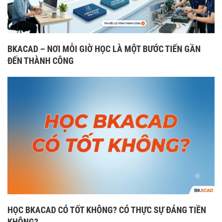
BKACAD – NƠI MỖI GIỜ HỌC LÀ MỘT BƯỚC TIẾN GẦN
ĐẾN THÀNH CÔNG
HỌC BKACAD CÓ TỐT KHÔNG? CÓ THỰC SỰ ĐÁNG TIỀN
KHÔNG?