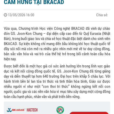
CẢM HỨNG TẠI BKACAD
13/05/2026 16:00
Chia sẻ:
Vừa qua, Chương trình Học viện Công nghệ BKACAD đã vinh dự chào
đón GS. Joon-Kon Chung – đại diện cấp cao đến từ Quỹ Eurasia (Nhật
Bản), trong buổi giao lưu và chia sẻ học thuật đặc biệt dành cho sinh viên
BKACAD. Sự kiện không chỉ mang đến bầu không khí học thuật quốc tế
đầy sôi nổi mà còn mở ra nhiều góc nhìn mới mẻ về tư duy cộng đồng,
bản sắc văn hóa và vai trò của thế hệ trẻ trong bối cảnh toàn cầu hóa
hiện nay.
Được biết đến là một học giả có sức ảnh hưởng lớn trong lĩnh vực giáo
dục và kết nối cộng đồng quốc tế, GS. Joon-Kon Chung đã từng giảng
dạy và diễn thuyết tại hơn 640 trường Đại học trên khắp 5 châu lục. Với
hành trình bền bỉ lan tỏa tri thức và tinh thần hòa bình, Giáo sư được
nhiều người ví như một “con thoi tri thức” không ngừng kết nối con
người, quốc gia và các nền văn hóa vì mục tiêu xây dựng một cộng đồng
toàn cầu hạnh phúc, nhân văn và phát triển bền vững.