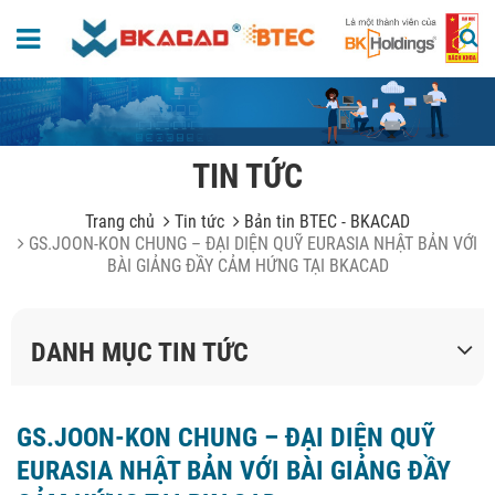
TIN TỨC
Trang chủ
Tin tức
Bản tin BTEC - BKACAD
GS.JOON-KON CHUNG – ĐẠI DIỆN QUỸ EURASIA NHẬT BẢN VỚI
BÀI GIẢNG ĐẦY CẢM HỨNG TẠI BKACAD
DANH MỤC TIN TỨC
GS.JOON-KON CHUNG – ĐẠI DIỆN QUỸ
EURASIA NHẬT BẢN VỚI BÀI GIẢNG ĐẦY