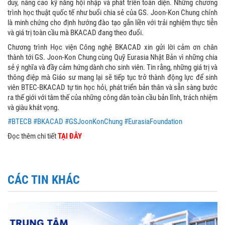
duy, nâng cao kỹ năng hội nhập và phát triển toàn diện. Những chương
trình học thuật quốc tế như buổi chia sẻ của GS. Joon-Kon Chung chính
là minh chứng cho định hướng đào tạo gắn liền với trải nghiệm thực tiễn
và giá trị toàn cầu mà BKACAD đang theo đuổi.
Chương trình Học viện Công nghệ BKACAD xin gửi lời cảm ơn chân
thành tới GS. Joon-Kon Chung cùng Quỹ Eurasia Nhật Bản vì những chia
sẻ ý nghĩa và đầy cảm hứng dành cho sinh viên. Tin rằng, những giá trị và
thông điệp mà Giáo sư mang lại sẽ tiếp tục trở thành động lực để sinh
viên BTEC-BKACAD tự tin học hỏi, phát triển bản thân và sẵn sàng bước
ra thế giới với tâm thế của những công dân toàn cầu bản lĩnh, trách nhiệm
và giàu khát vọng.
#BTECB
#BKACAD
#GSJoonKonChung
#EurasiaFoundation
Đọc thêm chi tiết
TẠI ĐÂY
CÁC TIN KHÁC