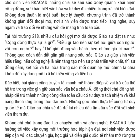
cho sinh viên BKACAD những chia sẻ sâu sắc xoay quanh khái niệm
cộng đồng, sự khác biệt văn hóa và tư duy đa chiều trong xã hội hiện đại.
Không đơn thuần là một buổi học lý thuyết, chương trình đã trở thành
không gian đối thoại mở, nơi sinh viên được trực tiếp lắng nghe, suy
ngẫm và trao đổi về những vấn đề mang tính toàn cầu.
Tại hội trường 218, nhiều câu hỏi gợi mở đã được Giáo sư đặt ra như:
“Cộng đồng thực sự là gì?”, “Điều gì tạo nên sự kết nối giữa con người
với con người?” hay “Thế giới đang vận hành theo những giá trị nào?”.
Thông qua cách dẫn dắt gần gũi nhưng sâu sắc, Giáo sư giúp sinh viên
hiểu rằng: nếu công nghệ là nền tảng tạo nên sự phát triển vật chất, thì sự
đồng cảm, kết nối và hài hòa trong các mối quan hệ mới chính là chìa
khóa để xây dựng một xã hội bền vững và tiến bộ.
Đặc biệt, bài giảng cũng truyền tải mạnh mẽ thông điệp về vai trò của thế
hệ trẻ trong việc gìn giữ bản sắc văn hóa châu Á, đồng thời chủ động hội
nhập để trở thành những công dân toàn cầu có tư duy, trách nhiệm và khả
năng thích ứng trong thời đại mới. Những góc nhìn thực tế cùng tư duy
quốc tế mà Giáo sư chia sẻ đã để lại nhiều dấu ấn sâu sắc đối với sinh
viên tham dự.
Không chỉ chú trọng đào tạo chuyên môn và công nghệ, BKACAD luôn
hướng tới việc xây dựng môi trường học tập hiện đại, nơi sinh viên được
tiếp cận với các chuyên gia, học giả và diễn giả quốc tế nhằm mở rộng tư