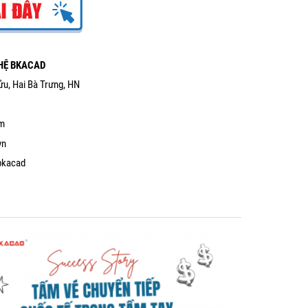
HỆ BKACAD
ửu, Hai Bà Trưng, HN
om
vn
bkacad