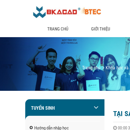
TRANG CHỦ
GIỚI THIỆU
Trang chủ
Khóa học và 
TUYỂN SINH
TẠI 
Hướng dẫn nhập học
00:00 3