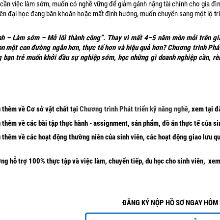
cần việc làm sớm, muốn có nghề vững để giảm gánh nặng tài chính cho gia đìn
iên đại học đang băn khoăn hoặc mất định hướng, muốn chuyển sang một lộ trì
h – Làm sớm – Mở lối thành công”. Thay vì mất 4–5 năm mòn mỏi trên giản
n một con đường ngắn hơn, thực tế hơn và hiệu quả hơn? Chương trình Phát
 bạn trẻ muốn khởi đầu sự nghiệp sớm, học những gì doanh nghiệp cần, rèn
u thêm về Cơ sở vật chất tại
Chương trình Phát triển kỹ năng nghề
,
xem tại đ
u thêm về các bài tập thực hành - assignment, sản phẩm, đồ án thực tế của si
u thêm về các hoạt động thường niên của sinh viên, các hoạt động giao lưu q
ờng hỗ trợ 100% thực tập và việc làm, chuyển tiếp, du học cho sinh viên,
xem 
ĐĂNG KÝ NỘP HỒ SƠ NGAY HÔ