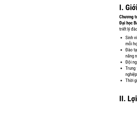
I. Gi
Chương tr
Đại học B
triết lý đ
Sinh v
mỗi họ
Đào tạ
năng n
Đội ng
Trung 
nghiệp
Thời g
II. Lợ