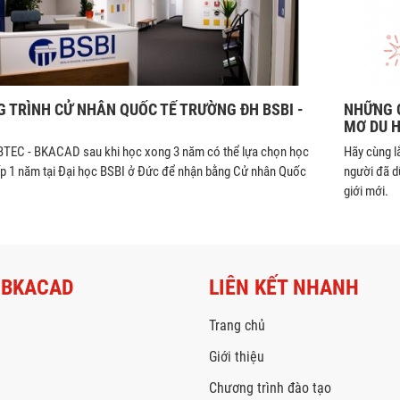
 TRÌNH CỬ NHÂN QUỐC TẾ TRƯỜNG ĐH BSBI -
NHỮNG 
MƠ DU H
 BTEC - BKACAD sau khi học xong 3 năm có thể lựa chọn học
Hãy cùng l
ếp 1 năm tại Đại học BSBI ở Đức để nhận bằng Cử nhân Quốc
người đã d
giới mới.
 BKACAD
LIÊN KẾT NHANH
Trang chủ
Giới thiệu
Chương trình đào tạo