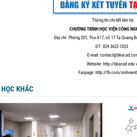
Thông tin chi tiết liên hệ:
CHƯƠNG TRÌNH HỌC VIỆN CÔNG NG
Địa chỉ: Phòng 201, Tòa A17, số 17 Tạ Quang B
ĐT: 024 3623 1023
E-mail: contact@bkacad.c
Website:
http://bkacad.edu.
Fanpage:
http://fb.com/sinhvien
 HỌC KHÁC