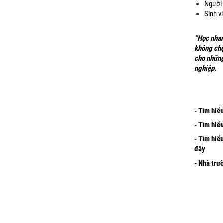
Người 
Sinh v
“Học nhan
không chọ
cho những
nghiệp.
- Tìm hiể
- Tìm hiể
- Tìm hiể
đây
- Nhà trư