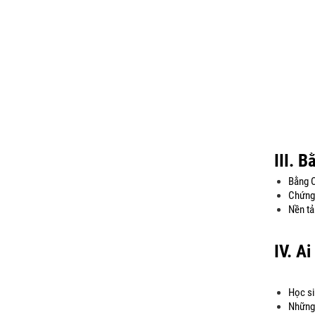
III. 
Bằng C
Chứng 
Nền tả
IV. A
Học si
Những 