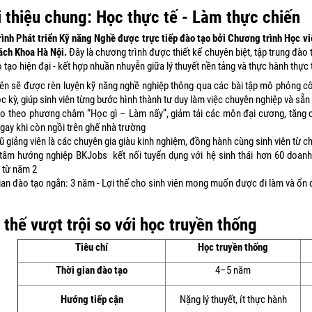
ới thiệu chung: Học thực tế - Làm thực chiến
ình Phát triển Kỹ năng Nghề được trực tiếp đào tạo bởi Chương trình Học v
ách Khoa Hà Nội.
Đây là chương trình được thiết kế chuyên biệt, tập trung đào 
ào tạo hiện đại - kết hợp nhuần nhuyễn giữa lý thuyết nền tảng và thực hành thực 
iên sẽ được rèn luyện kỹ năng nghề nghiệp thông qua các bài tập mô phỏng côn
c kỳ, giúp sinh viên từng bước hình thành tư duy làm việc chuyên nghiệp và sẵn
o theo phương châm “Học gì – Làm nấy”, giảm tải các môn đại cương, tăng c
gay khi còn ngồi trên ghế nhà trường
ũ giảng viên là các chuyên gia giàu kinh nghiệm, đồng hành cùng sinh viên từ
tâm hướng nghiệp BKJobs kết nối tuyển dụng với hệ sinh thái hơn 60 doanh n
 từ năm 2
ian đào tạo ngắn: 3 năm - Lợi thế cho sinh viên mong muốn được đi làm và ổn
i thế vượt trội so với học truyền thống
Tiêu chí
Học truyền thống
Thời gian đào tạo
4–5 năm
Hướng tiếp cận
Nặng lý thuyết, ít thực hành