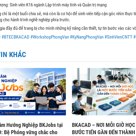
ợng: Sinh viên K16 ngành Lập trình máy tính và Quản trị mạng
chỉ là một buổi chia sẻ, mà còn là cơ hội để sinh viên tiếp cận góc nhìn thực t
g cho hành trình nghề nghiệp phía trước.
ia đầy đủ để trang bị cho mình những kỹ năng cần thiết, tự tin bước vào các vò
D
#BTECBKACAD
#WorkshopPhongVan
#KyNangPhongVan
#SinhVienCNTT
#
TIN KHÁC
âm Hướng Nghiệp BKJobs tại
BKACAD – NƠI MỖI GIỜ HỌC
 Bệ Phóng vững chắc cho
BƯỚC TIẾN GẦN ĐẾN THÀNH