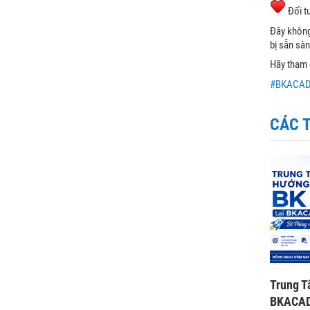
Đối tư
Đây không 
bị sẵn sàn
Hãy tham g
#BKACA
CÁC 
Trung T
BKACAD: