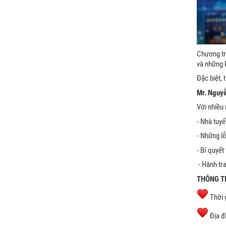
Chương trì
và những 
Đặc biệt, 
Mr. Nguyễ
Với nhiều 
- Nhà tuyể
- Những lỗ
- Bí quyết
- Hành tra
THÔNG T
Thời 
Địa đ