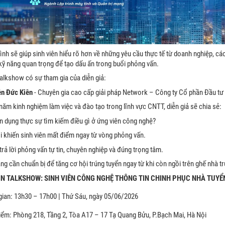
nh sẽ giúp sinh viên hiểu rõ hơn về những yêu cầu thực tế từ doanh nghiệp, cá
kỹ năng quan trọng để tạo dấu ấn trong buổi phỏng vấn.
talkshow có sự tham gia của diễn giả:
n Đức Kiên
- Chuyên gia cao cấp giải pháp Network – Công ty Cổ phần Đầu tư 
năm kinh nghiệm làm việc và đào tạo trong lĩnh vực CNTT, diễn giả sẽ chia sẻ:
n dụng thực sự tìm kiếm điều gì ở ứng viên công nghệ?
i khiến sinh viên mất điểm ngay từ vòng phỏng vấn.
 trả lời phỏng vấn tự tin, chuyên nghiệp và đúng trọng tâm.
ng cần chuẩn bị để tăng cơ hội trúng tuyển ngay từ khi còn ngồi trên ghế nhà t
IN TALKSHOW: SINH VIÊN CÔNG NGHỆ THÔNG TIN CHINH PHỤC NHÀ TUYỂ
gian: 13h30 – 17h00 | Thứ Sáu, ngày 05/06/2026
iểm: Phòng 218, Tầng 2, Tòa A17 – 17 Tạ Quang Bửu, P.Bạch Mai, Hà Nội